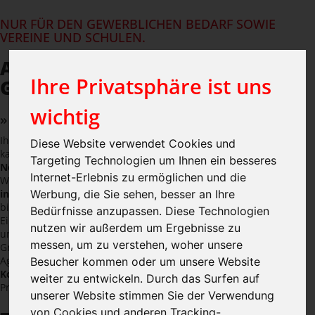
NUR FÜR DEN GEWERBLICHEN BEDARF SOWIE
VEREINE UND SCHULEN.
ANGEBOT ANFORDERN - SO
Ihre Privatsphäre ist uns
GEHTS!
wichtig
» 5426, GEFÜTTERTE SERVICE JACKE
Ihr individuelles Angebot für Textildrucke und Stickprodukte
Diese Website verwendet Cookies und
kalkulieren wir schnell, unverbindlich u.
ohne versteckte
Targeting Technologien um Ihnen ein besseres
Nebenkosten
.
Internet-Erlebnis zu ermöglichen und die
Wir bereiten Ihre
Daten kostenlos
auf und Sie bekommen eine
individuelle Druckvorschau
. Diese stimmen wir gemeinsam ab,
Werbung, die Sie sehen, besser an Ihre
bis alles passt.
Bedürfnisse anzupassen. Diese Technologien
Eilaufträge und
Expressproduktion
sind kein Problem. Unser
nutzen wir außerdem um Ergebnisse zu
umfangreicher Maschinenpark kann vom Einzelstück bis zur
messen, um zu verstehen, woher unsere
Großproduktion alles im eigenen Haus fertigen.
Agenturen, Wiederverkäufer, Vereine erhalten
gesonderte
Besucher kommen oder um unsere Website
Konditionen
. Sie wollen ihre Ware zum veredeln liefern? Kein
weiter zu entwickeln. Durch das Surfen auf
Problem.
unserer Website stimmen Sie der Verwendung
von Cookies und anderen Tracking-