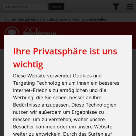
Nur für den gewerblichen Bedarf sowie Vereine und Schulen.
Ihre Privatsphäre ist uns
Home
Shop
Workwear
» Gastronomie / Hotel
» Schürzen
»
»
wichtig
Essential Bib Apron(Premier
Diese Website verwendet Cookies und
Targeting Technologien um Ihnen ein besseres
Workwear)
Internet-Erlebnis zu ermöglichen und die
Werbung, die Sie sehen, besser an Ihre
Bedürfnisse anzupassen. Diese Technologien
nutzen wir außerdem um Ergebnisse zu
messen, um zu verstehen, woher unsere
Besucher kommen oder um unsere Website
weiter zu entwickeln. Durch das Surfen auf