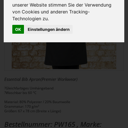
unserer Website stimmen Sie der Verwendung
von Cookies und anderen Tracking-
Technologien zu.
OK
Einstellungen ändern
Essential Bib Apron(Premier Workwear)
?Gleichfarbiges Umhängeband
?Waschbar bis 60 °C
Material: 80% Polyester / 20% Baumwolle
Grammatur: 170 g/m²
Größen: 67 x 78 cm (Breite x Länge)
Bestellnummer: PW165 , Marke: