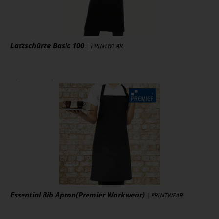
Latzschürze Basic 100
| PRINTWEAR
ab 8,21 € *
zzgl. MwSt., zzgl. Versand
* [MENGEPREIS] Stück
Art.-Nr.: KY010
Artikel ansehen
Essential Bib Apron(Premier Workwear)
| PRINTWEAR