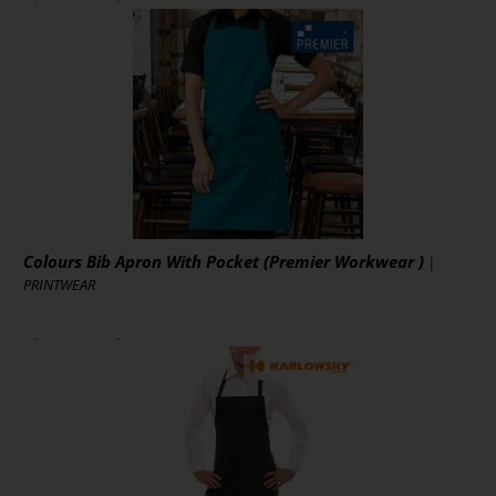
ab 8,74 € *
zzgl. MwSt., zzgl. Versand
* [MENGEPREIS] Stück
Art.-Nr.: L990
Artikel ansehen
Colours Bib Apron With Pocket (Premier Workwear )
|
PRINTWEAR
ab 9,24 € *
zzgl. MwSt., zzgl. Versand
* [MENGEPREIS] Stück
Art.-Nr.: PW154
Artikel ansehen