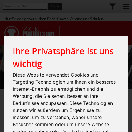
Nur für den gewerblichen Bedarf sowie Vereine und Schulen.
Ihre Privatsphäre ist uns
wichtig
Diese Website verwendet Cookies und
Targeting Technologien um Ihnen ein besseres
Internet-Erlebnis zu ermöglichen und die
Werbung, die Sie sehen, besser an Ihre
3D-Stick - Plastische
Bedürfnisse anzupassen. Diese Technologien
nutzen wir außerdem um Ergebnisse zu
Stickerei für
messen, um zu verstehen, woher unsere
Textilien mit Wow-
Besucher kommen oder um unsere Website
weiter zu entwickeln. Durch das Surfen auf