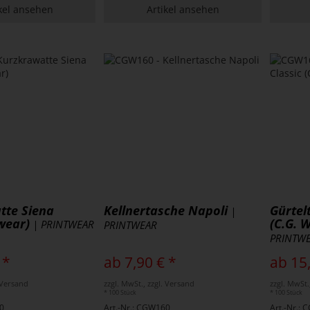
kel ansehen
Artikel ansehen
tte Siena
Kellnertasche Napoli
Gürtel
|
wear)
(C.G. 
| PRINTWEAR
PRINTWEAR
PRINTW
 *
ab 7,90 € *
ab 15
. Versand
zzgl. MwSt., zzgl. Versand
zzgl. MwSt.
* 100 Stück
* 100 Stück
0
Art.-Nr.: CGW160
Art.-Nr.: