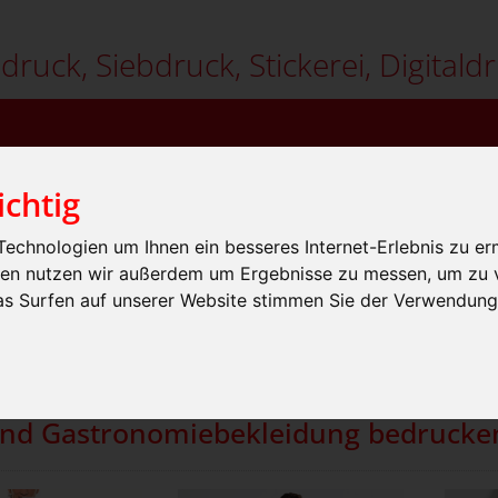
ldruck, Siebdruck, Stickerei, Digitaldr
ichtig
echnologien um Ihnen ein besseres Internet-Erlebnis zu er
gien nutzen wir außerdem um Ergebnisse zu messen, um zu
ELLE ANFRAGE
WARENKORB
das Surfen auf unserer Website stimmen Sie der Verwendun
p
Workwear
» Gastronomie / Hotel
»
und Gastronomiebekleidung bedrucken