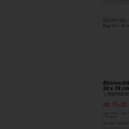
Bistrosch
50 x 78 c
| PRINTWEAR
ab 15,20 
zzgl. MwSt., zzgl
* 100 Stück
Art.-Nr.: CGW1