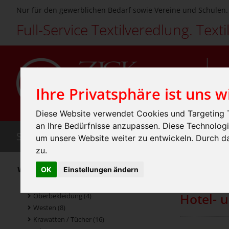
Nur für den gewerblichen Bedarf sowie Vereine und Schulen.
Full-Service Textilveredlung. Texti
Ihre Privatsphäre ist uns w
Diese Website verwendet Cookies und Targeting T
an Ihre Bedürfnisse anzupassen. Diese Technolo
SHOP
LEISTUNGEN
TEXTILIEN
INDIVIDU
um unsere Website weiter zu entwickeln. Durch 
zu.
Home
Sho
Workwear (136)
»
OK
Einstellungen ändern
Gastronomie / Hotel (139)
Hotel- 
Oberbekleidung (4)
Westen (8)
Krawatten / Tücher (16)