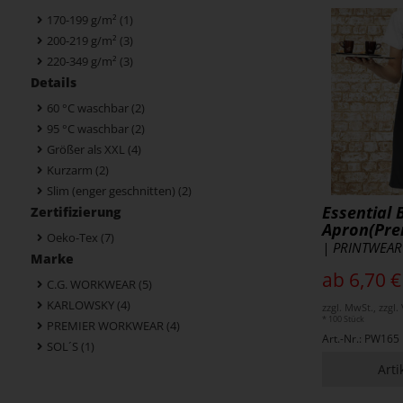
170-199 g/m²
(1)
200-219 g/m²
(3)
220-349 g/m²
(3)
Details
60 °C waschbar
(2)
95 °C waschbar
(2)
Größer als XXL
(4)
Kurzarm
(2)
Slim (enger geschnitten)
(2)
Essential 
Zertifizierung
Apron(Pre
Oeko-Tex
(7)
| PRINTWEAR
Marke
ab 6,70 €
C.G. WORKWEAR
(5)
KARLOWSKY
(4)
zzgl. MwSt., zzgl
* 100 Stück
PREMIER WORKWEAR
(4)
Art.-Nr.: PW165
SOL´S
(1)
Arti