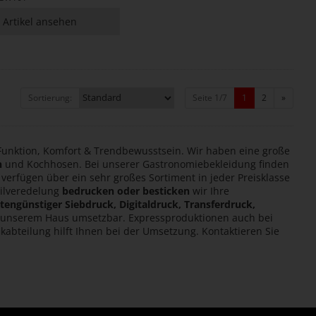
Artikel ansehen
(aktuell)
Sortierung:
Seite 1/7
1
2
»
Funktion, Komfort & Trendbewusstsein. Wir haben eine große
n
und Kochhosen. Bei unserer Gastronomiebekleidung finden
verfügen über ein sehr großes Sortiment in jeder Preisklasse
tilveredelung
bedrucken oder besticken
wir Ihre
tengünstiger Siebdruck, Digitaldruck, Transferdruck,
n unserem Haus umsetzbar. Expressproduktionen auch bei
kabteilung hilft Ihnen bei der Umsetzung. Kontaktieren Sie