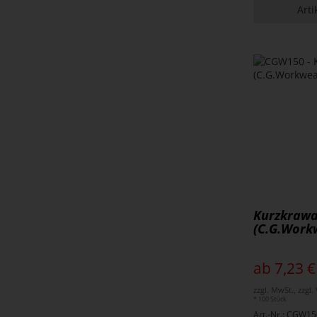
Arti
Kurzkrawa
(C.G.Work
ab 7,23 €
zzgl. MwSt., zzgl
* 100 Stück
Art.-Nr.: CGW15