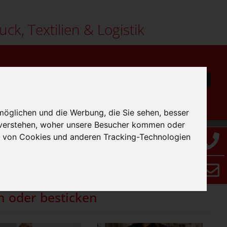
uck, Textilien & Logistik
möglichen und die Werbung, die Sie sehen, besser
 verstehen, woher unsere Besucher kommen oder
g von Cookies und anderen Tracking-Technologien
(aktuell)
Sortierung:
Seite 1/7
1
2
»
 oder besticken