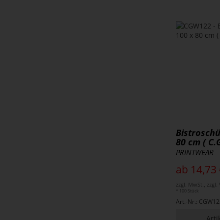
Bistrosch
80 cm ( C.
PRINTWEAR
ab 14,73 
zzgl. MwSt., zzgl
* 100 Stück
Art.-Nr.: CGW12
Arti