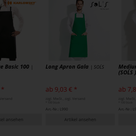
ze Basic 100
Long Apron Gala
Mediu
|
| SOL´S
(SOL´S 
 *
ab 9,03 € *
ab 7,8
. Versand
zzgl. MwSt., zzgl. Versand
zzgl. MwSt.
* 100 Stück
* 100 Stück
Art.-Nr.: L990
Art.-Nr.: 
kel ansehen
Artikel ansehen