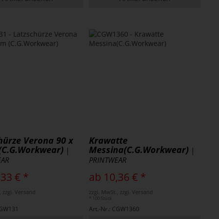
hürze Verona 90 x
Krawatte
(C.G.Workwear)
Messina(C.G.Workwear)
|
|
EAR
PRINTWEAR
,33 € *
ab 10,36 € *
, zzgl. Versand
zzgl. MwSt., zzgl. Versand
* 100 Stück
 CGW131
Art.-Nr.: CGW1360