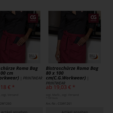
schürze Roma Bag
Bistroschürze Roma Bag
100 cm
80 x 100
orkwear)
cm(C.G.Workwear)
| PRINTWEAR
|
PRINTWEAR
,18 € *
ab 19,03 € *
, zzgl. Versand
zzgl. MwSt., zzgl. Versand
* 100 Stück
 CGW1260
Art.-Nr.: CGW1261
Artikel ansehen
Artikel ansehen