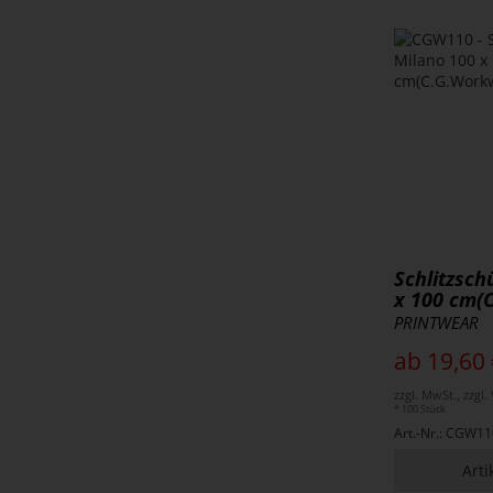
Schlitzsch
x 100 cm(
PRINTWEAR
ab 19,60 
zzgl. MwSt., zzgl
* 100 Stück
Art.-Nr.: CGW11
Arti