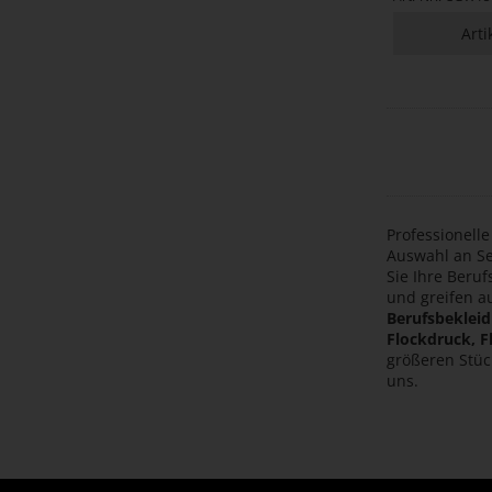
Arti
Professionell
Auswahl an Se
Sie Ihre Beru
und greifen a
Berufsbeklei
Flockdruck, F
größeren Stüc
uns.