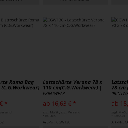
ürze Roma Bag
Latzschürze Verona 78 x
Latzsc
m (C.G.Workwear)
110 cm(C.G.Workwear)
78 cm 
|
PRINTWEAR
PRINTW
€ *
ab 16,63 € *
ab 15
. Versand
zzgl. MwSt., zzgl. Versand
zzgl. MwSt.
* 100 Stück
* 100 Stück
262
Art.-Nr.: CGW130
Art.-Nr.: