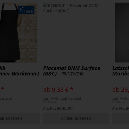
Bib
Placemat DNM Surface
Latzs
mier Workwear)
(B&C)
(Karib
| PRINTWEAR
 *
ab 9,33 € *
ab 28
. Versand
zzgl. MwSt., zzgl. Versand
zzgl. MwSt.
* 100 Stück
* 100 Stück
Art.-Nr.: BCHUD01
Art.-Nr.:
kel ansehen
Artikel ansehen