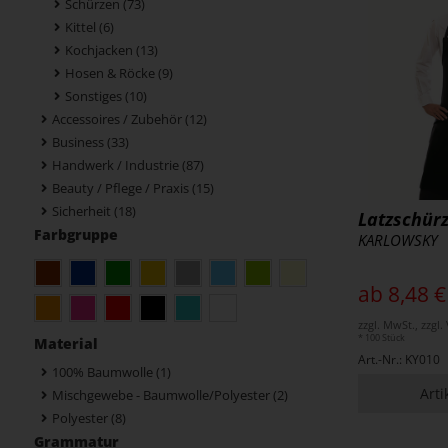
Schürzen (73)
Kittel (6)
Kochjacken (13)
Hosen & Röcke (9)
Sonstiges (10)
Accessoires / Zubehör (12)
Business (33)
Handwerk / Industrie (87)
Beauty / Pflege / Praxis (15)
Sicherheit (18)
Latzschür
Farbgruppe
KARLOWSKY
ab 8,48 €
zzgl. MwSt., zzgl
* 100 Stück
Material
Art.-Nr.: KY010
100% Baumwolle
(1)
Arti
Mischgewebe - Baumwolle/Polyester
(2)
Polyester
(8)
Grammatur