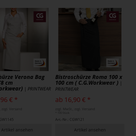
hürze Verona Bag
Bistroschürze Roma 100 x
78 cm
100 cm ( C.G.Workwear )
|
orkwear)
| PRINTWEAR
PRINTWEAR
,96 € *
ab 16,90 € *
, zzgl. Versand
zzgl. MwSt., zzgl. Versand
* 100 Stück
 CGW1145
Art.-Nr.: CGW121
Artikel ansehen
Artikel ansehen