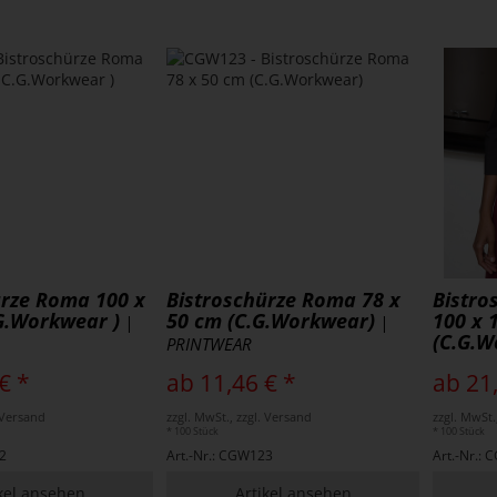
ürze Roma 100 x
Bistroschürze Roma 78 x
Bistro
G.Workwear )
50 cm (C.G.Workwear)
100 x 
|
|
(C.G.W
PRINTWEAR
€ *
ab 11,46 € *
ab 21
. Versand
zzgl. MwSt., zzgl. Versand
zzgl. MwSt.
* 100 Stück
* 100 Stück
2
Art.-Nr.: CGW123
Art.-Nr.:
kel ansehen
Artikel ansehen