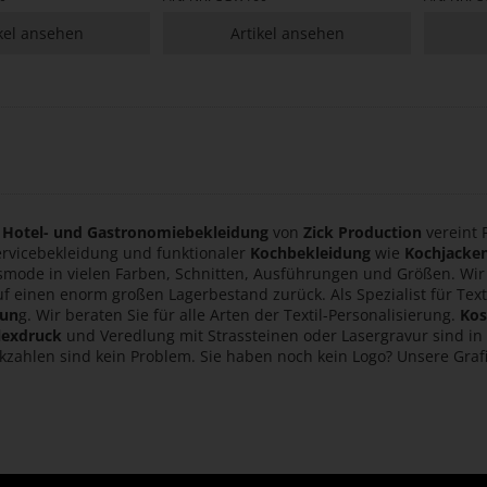
kel ansehen
Artikel ansehen
e
Hotel- und Gastronomiebekleidung
von
Zick Production
vereint 
rvicebekleidung und funktionaler
Kochbekleidung
wie
Kochjacke
fsmode in vielen Farben, Schnitten, Ausführungen und Größen. Wir 
uf einen enorm großen Lagerbestand zurück. Als Spezialist für Tex
dun
g. Wir beraten Sie für alle Arten der Textil-Personalisierung.
Kos
lexdruck
und Veredlung mit Strassteinen oder Lasergravur sind i
kzahlen sind kein Problem. Sie haben noch kein Logo? Unsere Grafi