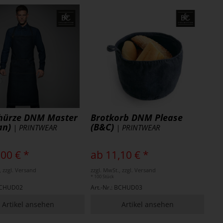
chürze DNM Master
Brotkorb DNM Please
an)
(B&C)
| PRINTWEAR
| PRINTWEAR
,00 € *
ab 11,10 € *
, zzgl. Versand
zzgl. MwSt., zzgl. Versand
* 100 Stück
 BCHUD02
Art.-Nr.: BCHUD03
Artikel ansehen
Artikel ansehen