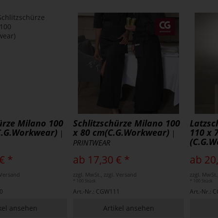
ürze Milano 100
Schlitzschürze Milano 100
Latzsc
C.G.Workwear)
x 80 cm(C.G.Workwear)
110 x 
|
|
(C.G.W
PRINTWEAR
€ *
ab 17,30 € *
ab 20
. Versand
zzgl. MwSt., zzgl. Versand
zzgl. MwSt.
* 100 Stück
* 100 Stück
0
Art.-Nr.: CGW111
Art.-Nr.:
kel ansehen
Artikel ansehen