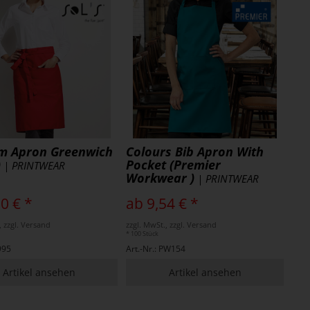
m Apron Greenwich
Colours Bib Apron With
)
Pocket (Premier
| PRINTWEAR
Workwear )
| PRINTWEAR
0 € *
ab 9,54 € *
, zzgl. Versand
zzgl. MwSt., zzgl. Versand
* 100 Stück
L995
Art.-Nr.: PW154
Artikel ansehen
Artikel ansehen