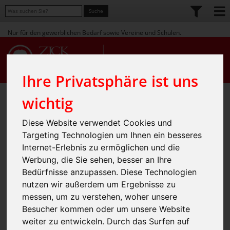
Nur für den gewerblichen Bedarf sowie Vereine und Schulen.
Ihre Privatsphäre ist uns
wichtig
Diese Website verwendet Cookies und
Targeting Technologien um Ihnen ein besseres
Internet-Erlebnis zu ermöglichen und die
Craft: Hochwertige Teamwear und
Werbung, die Sie sehen, besser an Ihre
Sportswear für Spitzenleistungen
Bedürfnisse anzupassen. Diese Technologien
nutzen wir außerdem um Ergebnisse zu
Craft ist eine renommierte Marke in der Welt des Sports, die für ihre
hochwertigen Teamwear- und Sportswear-Produkte bekannt ist. Mit einem
messen, um zu verstehen, woher unsere
klaren Fokus auf Funktionalität, Design und Qualität hat sich Craft einen
Besucher kommen oder um unsere Website
festen Platz im Herzen von Sportlern und Teams weltweit erobert. In
diesem ausführlichen SEO-Text stellen wir Ihnen die Marke Craft vor,
weiter zu entwickeln. Durch das Surfen auf
beleuchten die Produktpalette und erklären, warum Craft die erste Wahl