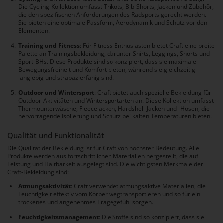
Die Cycling-Kollektion umfasst Trikots, Bib-Shorts, Jacken und Zubehör,
die den spezifischen Anforderungen des Radsports gerecht werden.
Sie bieten eine optimale Passform, Aerodynamik und Schutz vor den
Elementen.
Training und Fitness
: Für Fitness-Enthusiasten bietet Craft eine breite
Palette an Trainingsbekleidung, darunter Shirts, Leggings, Shorts und
Sport-BHs. Diese Produkte sind so konzipiert, dass sie maximale
Bewegungsfreiheit und Komfort bieten, während sie gleichzeitig
langlebig und strapazierfähig sind.
Outdoor und Wintersport
: Craft bietet auch spezielle Bekleidung für
Outdoor-Aktivitäten und Wintersportarten an. Diese Kollektion umfasst
Thermounterwäsche, Fleecejacken, Hardshell-Jacken und -Hosen, die
hervorragende Isolierung und Schutz bei kalten Temperaturen bieten.
Qualität und Funktionalität
Die Qualität der Bekleidung ist für Craft von höchster Bedeutung. Alle
Produkte werden aus fortschrittlichen Materialien hergestellt, die auf
Leistung und Haltbarkeit ausgelegt sind. Die wichtigsten Merkmale der
Craft-Bekleidung sind:
Atmungsaktivität
: Craft verwendet atmungsaktive Materialien, die
Feuchtigkeit effektiv vom Körper wegtransportieren und so für ein
trockenes und angenehmes Tragegefühl sorgen.
Feuchtigkeitsmanagement
: Die Stoffe sind so konzipiert, dass sie