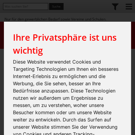
Nur für den gewerblichen Bedarf sowie Vereine und Schulen.
Ihre Privatsphäre ist uns
wichtig
Seit der Gründung unseres Unternehmens unterstützen wir zahlreiche regionale
Diese Website verwendet Cookies und
Vereine, Projekte und Organisationen
Targeting Technologien um Ihnen ein besseres
Handball
Fußball
Internet-Erlebnis zu ermöglichen und die
Werbung, die Sie sehen, besser an Ihre
Bedürfnisse anzupassen. Diese Technologien
nutzen wir außerdem um Ergebnisse zu
messen, um zu verstehen, woher unsere
Besucher kommen oder um unsere Website
weiter zu entwickeln. Durch das Surfen auf
unserer Website stimmen Sie der Verwendung
von Cookies und anderen Tracking-