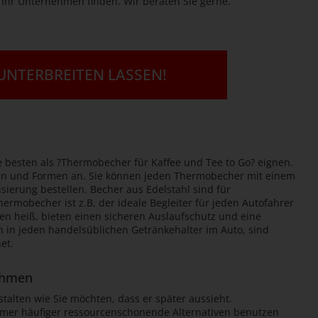
Ihr Unternehmen finden. Wir beraten Sie gerne.
 UNTERBREITEN LASSEN!
e besten als ?Thermobecher für Kaffee und Tee to Go? eignen.
en und Formen an. Sie können jeden Thermobecher mit einem
ierung bestellen. Becher aus Edelstahl sind für
ermobecher ist z.B. der ideale Begleiter für jeden Autofahrer
den heiß, bieten einen sicheren Auslaufschutz und eine
in jeden handelsüblichen Getränkehalter im Auto, sind
et.
ehmen
alten wie Sie möchten, dass er später aussieht.
immer häufiger ressourcenschonende Alternativen benutzen