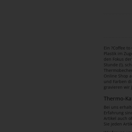
Ein ?Coffee t
Plastik im Zu
den Fokus der 
Stunde (!), sc
Thermobecher 
Online Shop a
und Farben di
gravieren wir
Thermo-Kaf
Bei uns erhal
Erfahrung sin
Artikel auch 
Sie jeden Arti