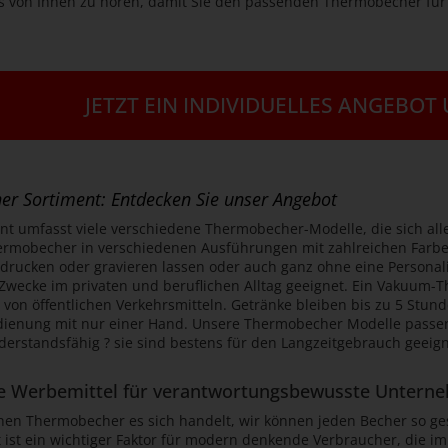
s von Ihnen zu hören, damit Sie den passenden Thermobecher für 
JETZT EIN INDIVIDUELLES ANGEBOT
r Sortiment: Entdecken Sie unser Angebot
nt umfasst viele verschiedene Thermobecher-Modelle, die sich all
ermobecher in verschiedenen Ausführungen mit zahlreichen Farb
drucken oder gravieren lassen oder auch ganz ohne eine Personalis
Zwecke im privaten und beruflichen Alltag geeignet. Ein Vakuum-Th
 von öffentlichen Verkehrsmitteln. Getränke bleiben bis zu 5 Stun
dienung mit nur einer Hand. Unsere Thermobecher Modelle passen 
derstandsfähig ? sie sind bestens für den Langzeitgebrauch geeign
e Werbemittel für verantwortungsbewusste Untern
hen Thermobecher es sich handelt, wir können jeden Becher so gest
t ist ein wichtiger Faktor für modern denkende Verbraucher, die 