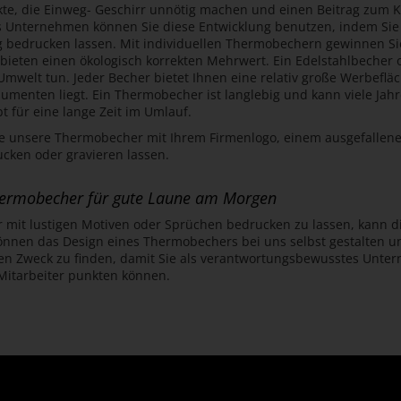
kte, die Einweg- Geschirr unnötig machen und einen Beitrag zum K
 Unternehmen können Sie diese Entwicklung benutzen, indem Sie 
 bedrucken lassen. Mit individuellen Thermobechern gewinnen Sie
bieten einen ökologisch korrekten Mehrwert. Ein Edelstahlbecher o
 Umwelt tun. Jeder Becher bietet Ihnen eine relativ große Werbef
umenten liegt. Ein Thermobecher ist langlebig und kann viele Jah
t für eine lange Zeit im Umlauf.
le unsere Thermobecher mit Ihrem Firmenlogo, einem ausgefalle
ken oder gravieren lassen.
ermobecher für gute Laune am Morgen
mit lustigen Motiven oder Sprüchen bedrucken zu lassen, kann d
önnen das Design eines Thermobechers bei uns selbst gestalten und
ren Zweck zu finden, damit Sie als verantwortungsbewusstes Unte
itarbeiter punkten können.