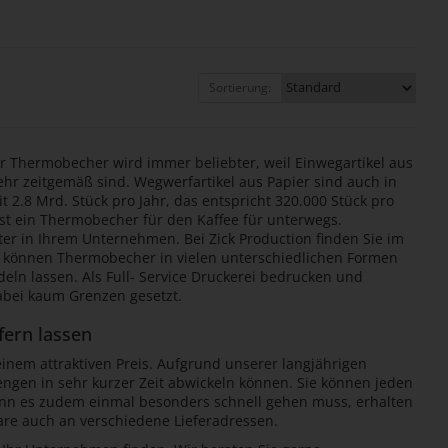
Sortierung:
r Thermobecher wird immer beliebter, weil Einwegartikel aus
hr zeitgemäß sind. Wegwerfartikel aus Papier sind auch in
 2.8 Mrd. Stück pro Jahr, das entspricht 320.000 Stück pro
 ist ein Thermobecher für den Kaffee für unterwegs.
ter in Ihrem Unternehmen. Bei Zick Production finden Sie im
e können Thermobecher in vielen unterschiedlichen Formen
eln lassen. Als Full- Service Druckerei bedrucken und
dabei kaum Grenzen gesetzt.
fern lassen
nem attraktiven Preis. Aufgrund unserer langjährigen
engen in sehr kurzer Zeit abwickeln können. Sie können jeden
enn es zudem einmal besonders schnell gehen muss, erhalten
Ware auch an verschiedene Lieferadressen.