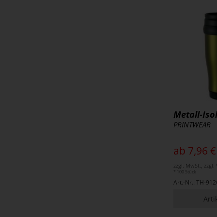
Metall-Iso
PRINTWEAR
ab 7,96 €
zzgl. MwSt., zzgl
* 100 Stück
Art.-Nr.: TH-912
Arti