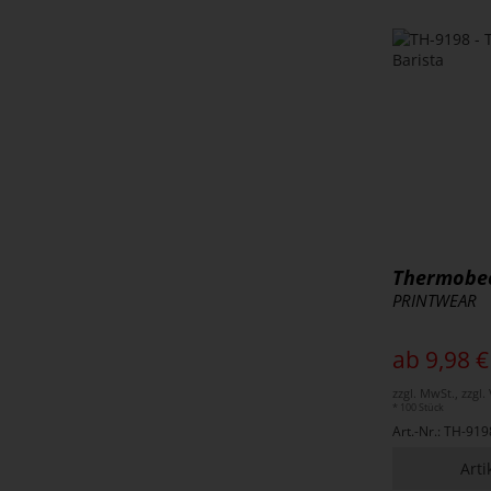
Thermobec
PRINTWEAR
ab 9,98 €
zzgl. MwSt., zzgl
* 100 Stück
Art.-Nr.: TH-919
Arti