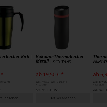
lierbecher Kirk
Vakuum-Thermobecher
Therm
|
Metall
| PRINTWEAR
PRINTW
 *
ab 19,50 € *
ab 6,9
. Versand
zzgl. MwSt., zzgl. Versand
zzgl. MwSt.
* 100 Stück
* 100 Stück
6
Art.-Nr.: TH-9158
Art.-Nr.: 
kel ansehen
Artikel ansehen