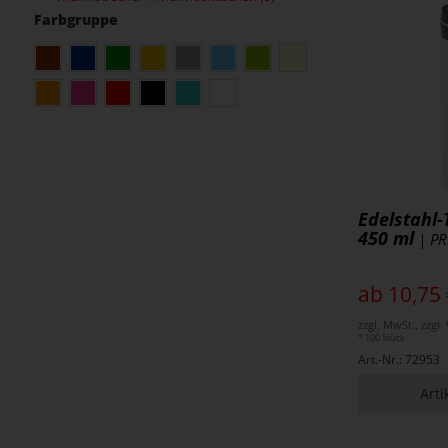
Farbgruppe
Edelstahl
450 ml
| PR
ab 10,75 
zzgl. MwSt., zzgl
* 100 Stück
Art.-Nr.: 72953
Arti