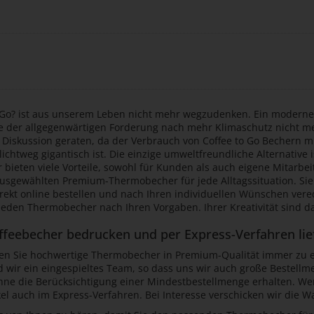
o Go? ist aus unserem Leben nicht mehr wegzudenken. Ein moderne
ge der allgegenwärtigen Forderung nach mehr Klimaschutz nicht me
Diskussion geraten, da der Verbrauch von Coffee to Go Bechern mit
hlichtweg gigantisch ist. Die einzige umweltfreundliche Alternative
bieten viele Vorteile, sowohl für Kunden als auch eigene Mitarbei
usgewählten Premium-Thermobecher für jede Alltagssituation. Si
rekt online bestellen und nach Ihren individuellen Wünschen vered
 jeden Thermobecher nach Ihren Vorgaben. Ihrer Kreativität sind 
feebecher bedrucken und per Express-Verfahren lie
ten Sie hochwertige Thermobecher in Premium-Qualität immer zu ei
d wir ein eingespieltes Team, so dass uns wir auch große Bestellm
ohne die Berücksichtigung einer Mindestbestellmenge erhalten. W
kel auch im Express-Verfahren. Bei Interesse verschicken wir die 