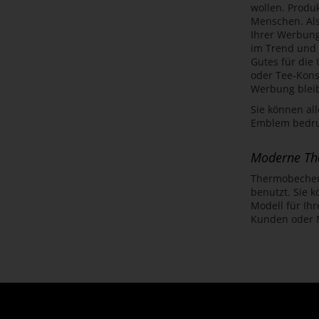
wollen. Produ
Menschen. Als
Ihrer Werbung
im Trend und 
Gutes für die
oder Tee-Kons
Werbung bleib
Sie können al
Emblem bedruc
Moderne Th
Thermobecher 
benutzt. Sie k
Modell für Ih
Kunden oder M