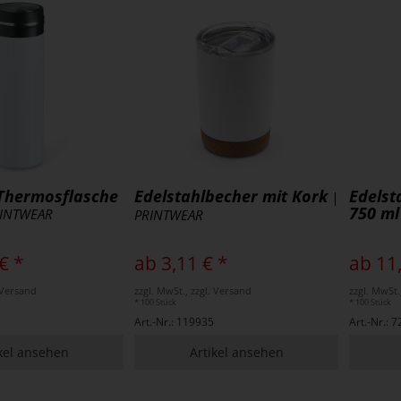
-Thermosflasche
Edelstahlbecher mit Kork
Edelst
|
750 ml
INTWEAR
PRINTWEAR
€ *
ab 3,11 € *
ab 11
. Versand
zzgl. MwSt., zzgl. Versand
zzgl. MwSt.
* 100 Stück
* 100 Stück
Art.-Nr.: 119935
Art.-Nr.: 
kel ansehen
Artikel ansehen