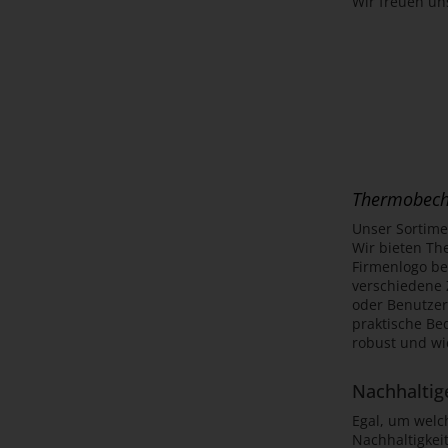
Wir freuen un
Thermobeche
Unser Sortime
Wir bieten Th
Firmenlogo be
verschiedene 
oder Benutzer
praktische Be
robust und wi
Nachhaltig
Egal, um welc
Nachhaltigkei