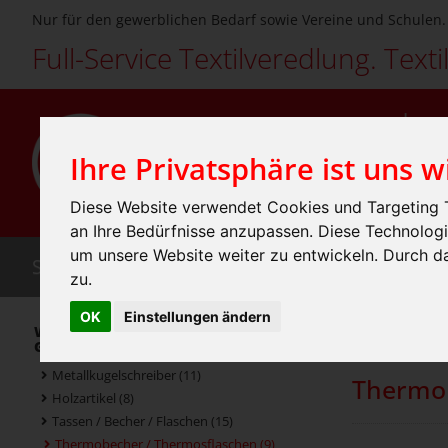
Nur für den gewerblichen Bedarf sowie Vereine und Schulen.
Full-Service Textilveredlung. Texti
Ihre Privatsphäre ist uns w
Diese Website verwendet Cookies und Targeting T
an Ihre Bedürfnisse anzupassen. Diese Technolo
um unsere Website weiter zu entwickeln. Durch 
SHOP
LEISTUNGEN
TEXTILIEN
INDIVIDU
zu.
OK
Einstellungen ändern
Home
Sho
Werbeartikel / Geschenkartikel /
»
Giveaways (52)
Metallkugelschreiber (11)
Thermob
Holzartikel (8)
Tassen / Becher / Flaschen (15)
Thermobecher / Thermosflaschen (9)