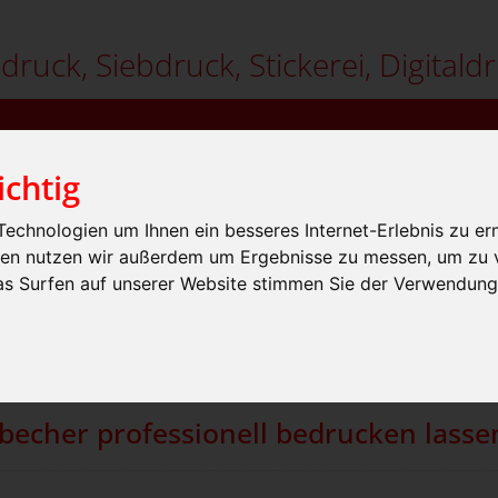
ldruck, Siebdruck, Stickerei, Digitaldr
ichtig
echnologien um Ihnen ein besseres Internet-Erlebnis zu er
gien nutzen wir außerdem um Ergebnisse zu messen, um zu
das Surfen auf unserer Website stimmen Sie der Verwendun
ELLE ANFRAGE
WARENKORB
p
Werbeartikel / Geschenkartikel / Giveaways
» Thermobec
»
echer professionell bedrucken lasse