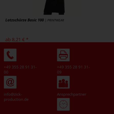
Latzschürze Basic 100
| PRINTWEAR
ab 8,21 € *
zzgl. MwSt., zzgl. Versand
* [MENGEPREIS] Stück
Art.-Nr.: KY010
Artikel ansehen
+49 355 28 91 31-
+49 355 28 91 31-
00
09
info@zick-
Ansprechpartner
production.de