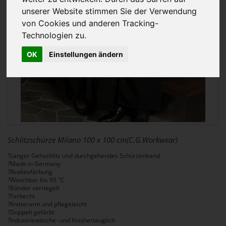
unserer Website stimmen Sie der Verwendung
von Cookies und anderen Tracking-
Technologien zu.
OK
Einstellungen ändern
Schlitzschürze Milano 100 x 100 cm(C.G.Workwear)
?Langer Gehschlitz und durchgehendes Schürzenband
?Made in Germany
?Reaktivfärbung
?Waschbar bis 95 °C
?Bänder verriegelt
?Farbecht
?Knitterarm und pflegeleicht
?Doppelt gefärbt
?Industriewäsche- und finishertauglich