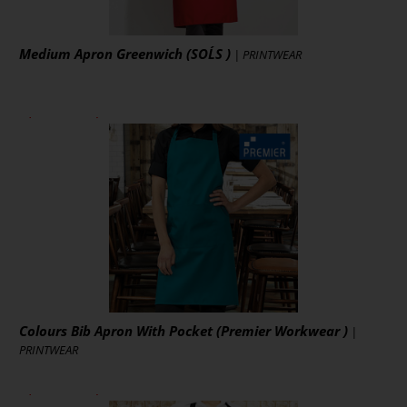
Medium Apron Greenwich (SOL´S )
| PRINTWEAR
ab 7,56 € *
zzgl. MwSt., zzgl. Versand
* [MENGEPREIS] Stück
Art.-Nr.: L995
Artikel ansehen
Colours Bib Apron With Pocket (Premier Workwear )
|
PRINTWEAR
ab 9,24 € *