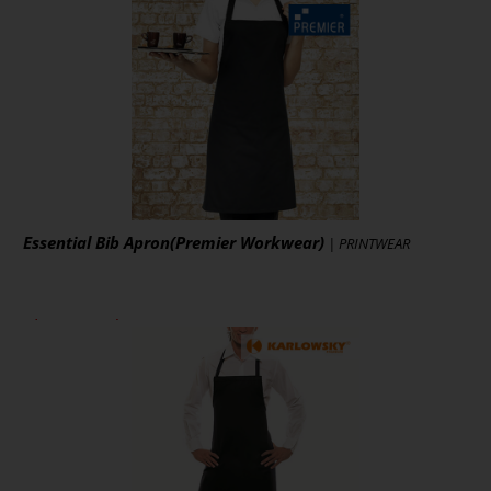
zzgl. MwSt., zzgl. Versand
* [MENGEPREIS] Stück
Art.-Nr.: PW154
Artikel ansehen
Essential Bib Apron(Premier Workwear)
| PRINTWEAR
ab 6,49 € *
zzgl. MwSt., zzgl. Versand
* [MENGEPREIS] Stück
Art.-Nr.: PW165
Artikel ansehen