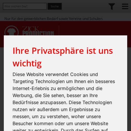
Nur für den gewerblichen Bedarf sowie Vereine und Schulen.
Ihre Privatsphäre ist uns
Home
Shop
Workwear
» Gastronomie / Hotel
» Schürzen
»
»
wichtig
Schlitzschürze Milano 100 x
Diese Website verwendet Cookies und
100 cm(C.G.Workwear)
Targeting Technologien um Ihnen ein besseres
Internet-Erlebnis zu ermöglichen und die
Werbung, die Sie sehen, besser an Ihre
Bedürfnisse anzupassen. Diese Technologien
nutzen wir außerdem um Ergebnisse zu
messen, um zu verstehen, woher unsere
Besucher kommen oder um unsere Website
weiter zu entwickeln. Durch das Surfen auf