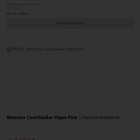
zzgl. MwSt., zzgl. Versand
* 100 Stück
Art.-Nr.: PW615
Artikel ansehen
Womens Coolchecker Pique Polo
| PREMIER WORKWEAR