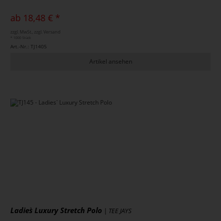
ab 18,48 € *
zzgl. MwSt., zzgl. Versand
* 1000 Stück
Art.-Nr.: TJ1405
Artikel ansehen
Ladies` Luxury Stretch Polo
| TEE JAYS