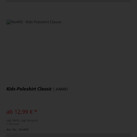
Kids-Poloshirt Classic
| HAKRO
ab 12,99 € *
zzgl. MwSt., zzgl. Versand
* 1000 Stück
Art.-Nr.: No400