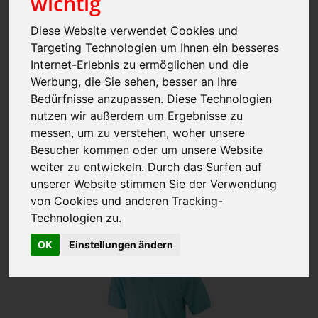
wichtig
Diese Website verwendet Cookies und
Targeting Technologien um Ihnen ein besseres
Internet-Erlebnis zu ermöglichen und die
Gildan Softstyle® Ladies` Double Piqué Polo
| GILDAN
Werbung, die Sie sehen, besser an Ihre
Bedürfnisse anzupassen. Diese Technologien
nutzen wir außerdem um Ergebnisse zu
ab 5,56 € *
messen, um zu verstehen, woher unsere
zzgl. MwSt., zzgl. Versand
Besucher kommen oder um unsere Website
* 1000 Stück
weiter zu entwickeln. Durch das Surfen auf
Art.-Nr.: G64800L
unserer Website stimmen Sie der Verwendung
Artikel ansehen
von Cookies und anderen Tracking-
Technologien zu.
OK
Einstellungen ändern