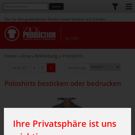
Nur für den gewerblichen Bedarf sowie Vereine und Schulen.
Home
Shop
Bekleidung
» Poloshirts
»
»
(aktuell)
Seite 2/2
«
1
2
Sortierung:
Poloshirts besticken oder bedrucken
Ihre Privatsphäre ist uns