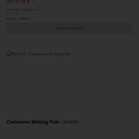
ab 9,58 € *
zzgl. MwSt., zzgl. Versand
* 100 Stück
Art.-Nr.: PW616
Artikel ansehen
Coolweave Wicking Polo
| REGATTA