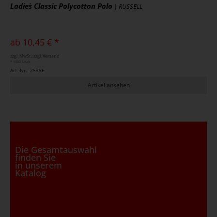
Ladies` Classic Polycotton Polo
| RUSSELL
ab 10,45 € *
zzgl. MwSt., zzgl. Versand
* 1000 Stück
Art.-Nr.: Z539F
Artikel ansehen
Die Gesamtauswahl
finden Sie
in unserem
Katalog