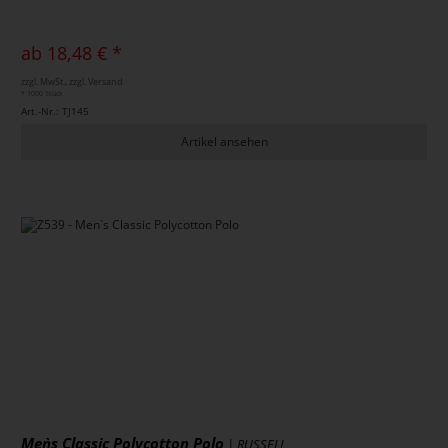
ab 18,48 € *
zzgl. MwSt., zzgl. Versand
* 1000 Stück
Art.-Nr.: TJ145
Artikel ansehen
Men`s Classic Polycotton Polo
| RUSSELL