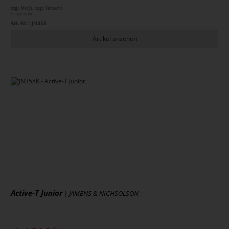
zzgl. MwSt., zzgl. Versand
* 1000 Stück
Art.-Nr.: JN358
Artikel ansehen
Active-T Junior
| JAMENS & NICHSOLSON