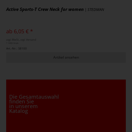
Active Sports-T Crew Neck for women
| STEDMAN
ab 6,05 € *
zzgl. MwSt., zzgl. Versand
* 1000 Stück
Art.-Nr.: S8100
Artikel ansehen
Die Gesamtauswahl
finden Sie
in unserem
Katalog