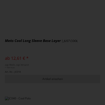
Men`s Cool Long Sleeve Base Layer
| JUST COOL
ab 12,61 € *
zzgl. MwSt., zzgl. Versand
* 1000 Stück
Art.-Nr.: JC018
Artikel ansehen