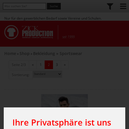
Nur für den gewerblichen Bedarf sowie Vereine und Schulen.
Home
Shop
Bekleidung
» Sportswear
»
»
(aktuell)
Seite 2/3
«
1
2
3
»
Sortierung:
Ihre Privatsphäre ist uns