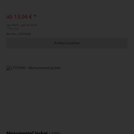
ab 13,04 € *
zzgl. MwSt., zzgl. Versand
* 1000 Stück
Art.-Nr.: LT01638
Artikel ansehen
Monumental Jacket
| SOL´S