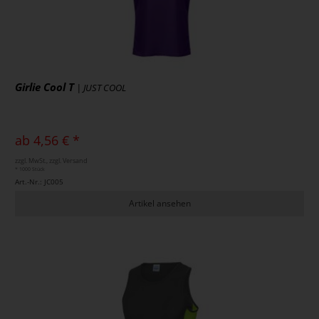
Girlie Cool T
| JUST COOL
ab 4,56 € *
zzgl. MwSt., zzgl. Versand
* 1000 Stück
Art.-Nr.: JC005
Artikel ansehen