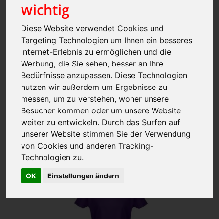
wichtig
Diese Website verwendet Cookies und
Targeting Technologien um Ihnen ein besseres
Long Sleeve Cool T
Internet-Erlebnis zu ermöglichen und die
| JUST COOL
Werbung, die Sie sehen, besser an Ihre
Bedürfnisse anzupassen. Diese Technologien
nutzen wir außerdem um Ergebnisse zu
ab 6,81 € *
messen, um zu verstehen, woher unsere
zzgl. MwSt., zzgl. Versand
* 1000 Stück
Besucher kommen oder um unsere Website
Art.-Nr.: JC002
weiter zu entwickeln. Durch das Surfen auf
Artikel ansehen
unserer Website stimmen Sie der Verwendung
von Cookies und anderen Tracking-
Technologien zu.
OK
Einstellungen ändern