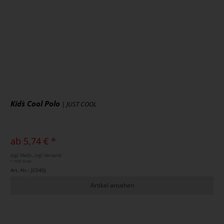
Kids` Cool Polo
| JUST COOL
ab 5,74 € *
zzgl. MwSt., zzgl. Versand
* 1000 Stück
Art.-Nr.: JC040J
Artikel ansehen