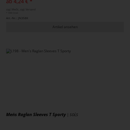
ab 4,24 € *
zzgl. MwSt., zzgl. Versand
* 1000 Stück
Art.-Nr.: JN358K
Artikel ansehen
Men`s Raglan Sleeves T Sporty
| SOL´S