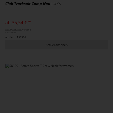
Club Tracksuit Camp Nou
| SOL´S
ab 35,54 € *
zzgl. MwSt., zzgl. Versand
* 1000 Stück
Art.-Nr.: LT90300
Artikel ansehen