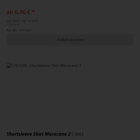
ab 6,46 € *
zzgl. MwSt., zzgl. Versand
* 1000 Stück
Art.-Nr.: LT01221
Artikel ansehen
Shortsleeve Shirt Maracana 2
| SOL´S