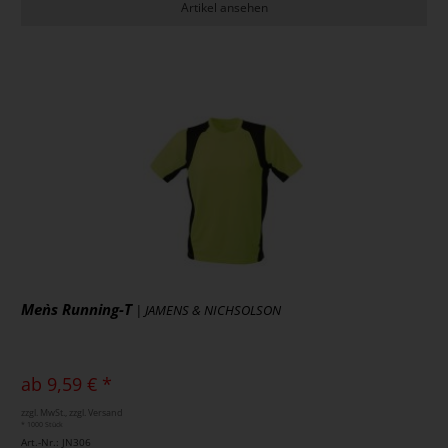
Artikel ansehen
Men`s Running-T
| JAMENS & NICHSOLSON
ab 9,59 € *
zzgl. MwSt., zzgl. Versand
* 1000 Stück
Art.-Nr.: JN306