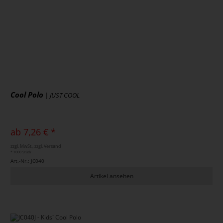
Cool Polo
| JUST COOL
ab 7,26 € *
zzgl. MwSt., zzgl. Versand
* 1000 Stück
Art.-Nr.: JC040
Artikel ansehen