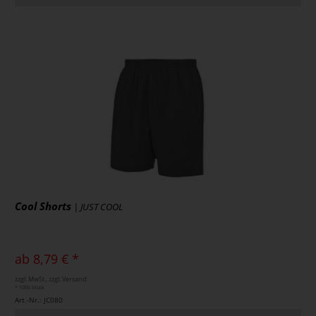
Cool Shorts
| JUST COOL
ab 8,79 € *
zzgl. MwSt., zzgl. Versand
* 1000 Stück
Art.-Nr.: JC080