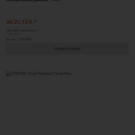
ab 21,13 € *
zzgl. MwSt., zzgl. Versand
* 1000 Stück
Art.-Nr.: LT01690
Artikel ansehen