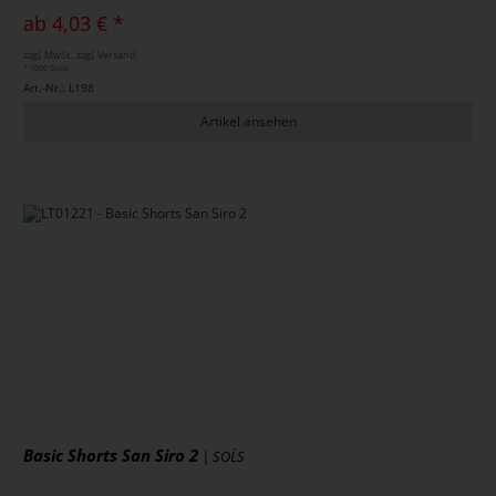
ab 4,03 € *
zzgl. MwSt., zzgl. Versand
* 1000 Stück
Art.-Nr.: L198
Artikel ansehen
Basic Shorts San Siro 2
| SOL´S