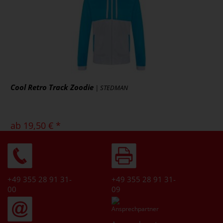
Art.-Nr.: F355
Artikel ansehen
Cool Retro Track Zoodie
| STEDMAN
ab 19,50 € *
zzgl. MwSt., zzgl. Versand
* [MENGEPREIS] Stück
Art.-Nr.: JC061
Artikel ansehen
+49 355 28 91 31-
+49 355 28 91 31-
00
09