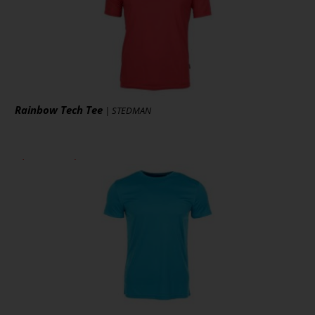
Rainbow Tech Tee
| STEDMAN
ab 8,01 € *
zzgl. MwSt., zzgl. Versand
* [MENGEPREIS] Stück
Art.-Nr.: CN100
Artikel ansehen