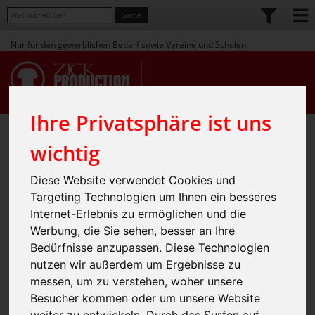
Nur für den gewerblichen Bedarf sowie Vereine und Schulen.
Ihre Privatsphäre ist uns
Home
Shop
Bekleidung
» Sportswear
»
»
wichtig
Active Sport-T Crew Neck
Diese Website verwendet Cookies und
Targeting Technologien um Ihnen ein besseres
Internet-Erlebnis zu ermöglichen und die
Werbung, die Sie sehen, besser an Ihre
Bedürfnisse anzupassen. Diese Technologien
nutzen wir außerdem um Ergebnisse zu
messen, um zu verstehen, woher unsere
Besucher kommen oder um unsere Website
weiter zu entwickeln. Durch das Surfen auf