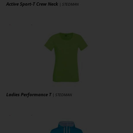
Active Sport-T Crew Neck
| STEDMAN
ab 6,05 € *
zzgl. MwSt., zzgl. Versand
* [MENGEPREIS] Stück
Art.-Nr.: S8000
Artikel ansehen
Ladies Performance T
| STEDMAN
ab 5,39 € *
zzgl. MwSt., zzgl. Versand
* [MENGEPREIS] Stück