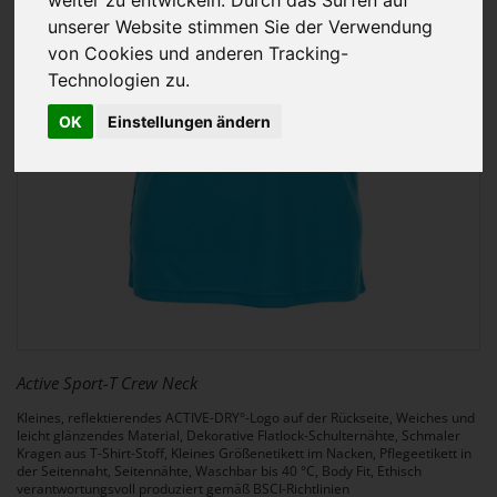
unserer Website stimmen Sie der Verwendung
von Cookies und anderen Tracking-
Technologien zu.
OK
Einstellungen ändern
Active Sport-T Crew Neck
Kleines, reflektierendes ACTIVE-DRY°-Logo auf der Rückseite, Weiches und
leicht glänzendes Material, Dekorative Flatlock-Schulternähte, Schmaler
Kragen aus T-Shirt-Stoff, Kleines Größenetikett im Nacken, Pflegeetikett in
der Seitennaht, Seitennähte, Waschbar bis 40 °C, Body Fit, Ethisch
verantwortungsvoll produziert gemäß BSCI-Richtlinien