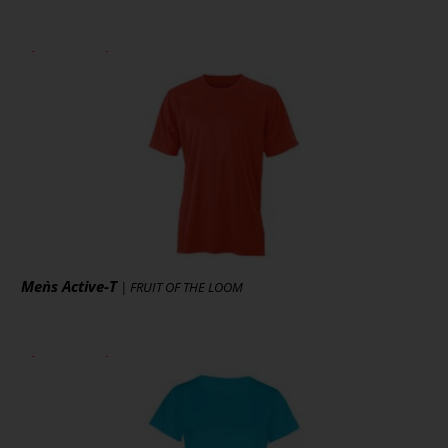
ab 8,01 € *
zzgl. MwSt., zzgl. Versand
* [MENGEPREIS] Stück
Art.-Nr.: CN100
Artikel ansehen
Men`s Active-T
| FRUIT OF THE LOOM
ab 4,85 € *
zzgl. MwSt., zzgl. Versand
* [MENGEPREIS] Stück
Art.-Nr.: JN358