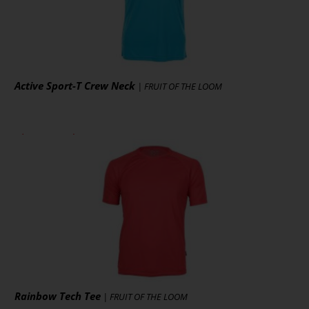
Active Sport-T Crew Neck
| FRUIT OF THE LOOM
ab 6,05 € *
zzgl. MwSt., zzgl. Versand
* [MENGEPREIS] Stück
Art.-Nr.: S8000
Artikel ansehen
Rainbow Tech Tee
| FRUIT OF THE LOOM