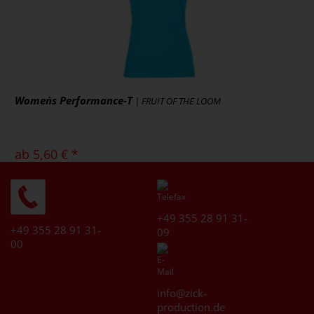
Artikel ansehen
Women`s Performance-T
| FRUIT OF THE LOOM
ab 5,60 € *
zzgl. MwSt., zzgl. Versand
* [MENGEPREIS] Stück
Art.-Nr.: E3521
+49 355 28 91 31-
Artikel ansehen
+49 355 28 91 31-
09
00
info@zick-
production.de