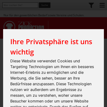
Nur für den gewerblichen Bedarf sowie Vereine und Schulen.
Ihre Privatsphäre ist uns
Home
Shop
Bekleidung
» Sportswear
»
»
wichtig
Men`s Performance Vest
Diese Website verwendet Cookies und
Targeting Technologien um Ihnen ein besseres
Internet-Erlebnis zu ermöglichen und die
Werbung, die Sie sehen, besser an Ihre
Bedürfnisse anzupassen. Diese Technologien
nutzen wir außerdem um Ergebnisse zu
messen, um zu verstehen, woher unsere
Besucher kommen oder um unsere Website
weiter zu entwickeln. Durch das Surfen auf