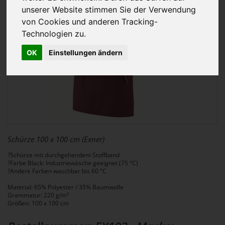
unserer Website stimmen Sie der Verwendung
von Cookies und anderen Tracking-
Technologien zu.
OK
Einstellungen ändern
Schürze 100 x 100 cm (Exner)
?Schürze mit durchgehendem Stoffband
?Farbe Black: Industriewäsche geeignet (75 °C)
?Andere Farben waschbar bis 60 °C
Material: 65% Polyester / 35% Baumwolle
Grammatur: 220 g/m²
Größen: 100 x 100 cm