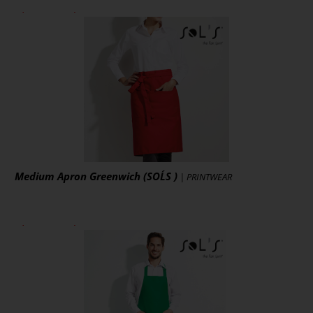
ab 9,24 € *
zzgl. MwSt., zzgl. Versand
* [MENGEPREIS] Stück
Art.-Nr.: PW154
Artikel ansehen
Medium Apron Greenwich (SOL´S )
| PRINTWEAR
ab 7,56 € *
zzgl. MwSt., zzgl. Versand
* [MENGEPREIS] Stück
Art.-Nr.: L995
Artikel ansehen