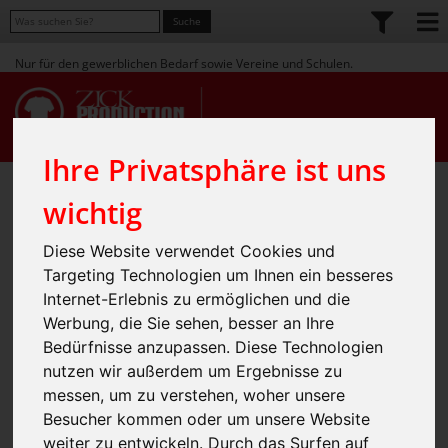
Nur für den gewerblichen Bedarf sowie Vereine und Schulen.
Ihre Privatsphäre ist uns
Home
Shop
Workwear
» Gastronomie / Hotel
» Schürzen
»
»
wichtig
Schürze 100 x 100 cm
Diese Website verwendet Cookies und
Targeting Technologien um Ihnen ein besseres
(Exner)
Internet-Erlebnis zu ermöglichen und die
Werbung, die Sie sehen, besser an Ihre
Bedürfnisse anzupassen. Diese Technologien
nutzen wir außerdem um Ergebnisse zu
messen, um zu verstehen, woher unsere
Besucher kommen oder um unsere Website
weiter zu entwickeln. Durch das Surfen auf