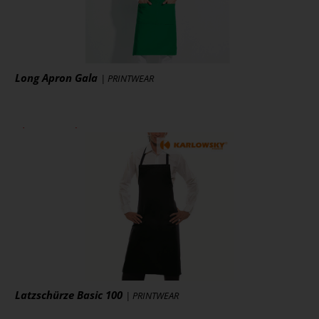
Long Apron Gala
| PRINTWEAR
ab 8,74 € *
zzgl. MwSt., zzgl. Versand
* [MENGEPREIS] Stück
Art.-Nr.: L990
Artikel ansehen
Latzschürze Basic 100
| PRINTWEAR