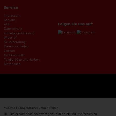
Service
Impressum
Kontakt
Folgen Sie uns auf:
AGB
Datenschutz
Zahlung und Versand
Widerruf
Druckberatung
Daten hochladen
Lexikon
Größentabelle
Textilgrößen und -farben
Materialien
Moderne Textilveredelung zu fairen Preisen
Bei uns erhalten Sie hochwertigen Textildruck und Stickereien zu