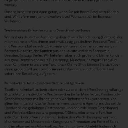
werden.
Unsere Arbeit ist erst dann getan, wenn Sie mit Ihrem Produkt zufrieden
sind. Wir liefern europa- und weltweit, auf Wunsch auch im Express-
Verfahren.
Textilveredelung für Kunden aus ganz Deutschland und Europa
Wir sind ein deutscher Ausbildungsbetrieb aus Brandenburg (Cottbus), der
mit modernsten Maschinen und erstklassig geschultem Personal Textilien
und Werbeartikel veredelt. Seit vielen Jahren sind wir ein zuverlässiger
Partner für zahlreiche Kunden aus der Lausitz und dem Spreewald,
Dresden, Leipzig, Berlin. Wir beliefern aber auch große und kleine Kunden
aus ganz Deutschland wie z.B. Hamburg, München, Stuttgart, Frankfurt
oder Köln, denn in unserem Textildruck Online Shop können Sie sich über
einen großen Teil unseres Sortiments informieren und bei Bedarf auf
sofort Ihre Bestellung aufgeben.
Werbedruckerei für Unternehmen, Vereine und Agenturen
Textilien individuell zu bedrucken oder zu besticken öffnet Ihnen großartige
Möglichkeiten, individuelle Werbegeschenke für Mitarbeiter, Kunden oder
Geschäftspartner mit Ihrer eigenen Werbebotschaft zu verbreiten. Vor
allem für mittelständische Unternehmen, visionäre Agenturen, das solide
Handwerk, die gehobene Gastronomie und den exklusiven Einzelhandel
sind Werbetextilien bestens geeignet. T-Shirts oder andere Textilien
individuell bedrucken zu lassen erhöhen den Wiederkennungswert von
Mitarbeitern auf Messen oder Kongressen, Promotion am Point of Sales
und im allgemeinen Arbeitsalltag. Auch im privaten Umfeld finden sich