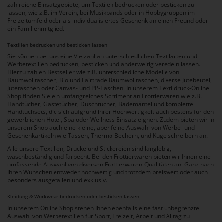
zahlreiche Einsatzgebiete, um Textilen bedrucken oder besticken zu
lassen, wie z.B. im Verein, bei Musikbands oder in Hobbygruppen im
Freizeitumfeld oder als individualisiertes Geschenk an einen Freund oder
ein Familienmitglied.
Textilien bedrucken und besticken lassen
Sie können bei uns eine Vielzahl an unterschiedlichen Textilarten und
Werbetextilien bedrucken, besticken und anderweitig veredeln lassen.
Hierzu zählen Bestseller wie z.B. unterschiedliche Modelle von
Baumwolltaschen, Bio und Fairtrade Baumwolltaschen, diverse Jutebeutel,
Jutetaschen oder Canvas- und PP-Taschen. In unserem Textildruck-Online
Shop finden Sie ein umfangreiches Sortiment an Frottierwaren wie z.B.
Handtücher, Gästetücher, Duschtücher, Bademäntel und komplette
Handtuchsets, die sich aufgrund ihrer Hochwertigkeit auch bestens für den
gewerblichen Hotel, Spa oder Wellness Einsatz eignen. Zudem bieten wir in
unserem Shop auch eine kleine, aber feine Auswahl von Werbe- und
Geschenkartikeln wie Tassen, Thermo-Bechern, und Kugelschreibern an.
Alle unsere Textilien, Drucke und Stickereien sind langlebig,
waschbeständig und farbecht. Bei den Frottierwaren bieten wir Ihnen eine
umfassende Auswahl von diversen Frottierwaren-Qualitäten an. Ganz nach
Ihren Wünschen entweder hochwertig und trotzdem preiswert oder auch
besonders ausgefallen und exklusiv.
Kleidung & Workwear bedrucken oder besticken lassen
In unserem Online Shop stehen Ihnen ebenfalls eine fast unbegrenzte
Auswahl von Werbetextilien für Sport, Freizeit, Arbeit und Alltag zu