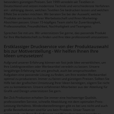
besonders günstigen Preisen. Seit 1999 veredeln wir Textilien in
Deutschland und setzen modernste Technik und verschiedenste Verfahren
ein - abhängig davon, welchen Textilien Sie bedrucken lassen und welchen
Effekt Sie erzielen möchten. Wir beraten Sie bei der Auswahl, welche
Produkte am besten zu Ihrer Werbebotschaft und Ihren Marketing-
Absichten passen. Unser 15-köpfiges Team steht für Zuverlässigkeit,
Professionalität, Freundlichkeit, Nachhaltigkeit und Teamgeist.
Sprechen Sie mit uns. Wir unterstützen Sie gerne, das passende Produkt
für Ihre Werbebotschaft zu finden und Ihre Idee professionell umzusetzen.
Erstklassiger Druckservice von der Produktauswahl
bis zur Motiverstellung - Wir helfen Ihnen Ihre
Ideen umzusetzen!
Aufgrund unserer Erfahrung können wir fast jede Idee verwirklichen, um
Ihre Lieblingstextilien oder Werbeartikel veredeln zu lassen. Unsere
langjährige Erfahrung hat uns geschult, auch bei anspruchsvollen
Aufgaben eine passende Lösung zu finden, um Ihre textilen Werbeartikel
optimal zu produzieren. Immer zu fairen und günstigen Preisen. Sollten Sie
Hilfe bei der grafischen Umsetzung Ihrer Ideen benötigen, zögern Sie nicht
uns zu kontaktieren. Unsere erfahrenen Mitarbeiter aus der Abteilung für
Grafik und Design unterstützen Sie gern.
Bei Zick Production erhalten Sie immer eine hochwertige Qualität,
professionellen Service, schnelle Abwicklung mit dem optimalen Preis-
Leistung-Verhältnis. Mindestbestellmengen gibt es bei uns nicht und auch
große Bestellvolumen sind für uns kein Problem. Unser Team ist
eingespielt, um Ihren Bedürfnissen und Wünschen immer gerecht zu