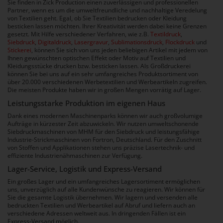
Sie finden in Zick Production einen zuverlässigen und professionellen
Partner, wenn es um die umweltfreundliche und nachhaltige Veredelung
von Textilien geht. Egal, ob Sie Textilien bedrucken oder Kleidung
besticken lassen möchten. Ihrer Kreativität werden dabei keine Grenzen
gesetzt. Mit Hilfe verschiedener Verfahren, wie z.B.
Textildruck
,
Siebdruck
,
Digitaldruck
,
Lasergravur
,
Sublimationsdruck
,
Flockdruck
und
Stickerei
, können Sie sich von uns jeden beliebigen Artikel mit jedem von
Ihnen gewünschten optischen Effekt oder Motiv auf Textilien und
Kleidungsstücke drucken bzw. besticken lassen. Als Großdruckerei
können Sie bei uns auf ein sehr umfangreiches Produktsortiment von
über 20.000 verschiedenen Werbetextilien und Werbeartikeln zugreifen.
Die meisten Produkte haben wir in großen Mengen vorrätig auf Lager.
Leistungsstarke Produktion im eigenen Haus
Dank eines modernen Maschinenparks können wir auch großvolumige
Aufträge in kürzester Zeit abzuwickeln. Wir nutzen umweltschonende
Siebdruckmaschinen von MHM für den Siebdruck und leistungsfähige
Industrie-Strickmaschinen von Fortron, Deutschland. Für den Zuschnitt
von Stoffen und Applikationen stehen uns präzise Lasertechnik- und
effiziente Industrienähmaschinen zur Verfügung.
Lager-Service, Logistik und Express-Versand
Ein großes Lager und ein umfangreiches Lagersortiment ermöglichen
uns, unverzüglich auf alle Kundenwünsche zu reagieren. Wir können für
Sie die gesamte Logistik übernehmen. Wir lagern und versenden alle
bedruckten Textilien und Werbeartikel auf Abruf und liefern auch an
verschiedene Adressen weltweit aus. In dringenden Fällen ist ein
Express-Versand möglich.