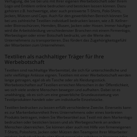
Verfügung, die Sie bei uns mit Ihrer eigenen Werbebotschaft oder Ihrem
Logo und Emblem online bedrucken und besticken lassen können. Dazu
gehören z.B. hochwertige, aber auch preiswerte T-Shirts, Polo-Shirts,
Jacken, Mützen und Caps. Auch für den gewerblichen Bereich können Sie
bei uns zahlreiche Textilien individuell bedrucken lassen, wie z.B. Kellner-
oder Bistroschürzen, Hemden, Blusen, Jacken oder Hosen. Immer häufiger
wird die Arbeitskleidung verschiedenster Branchen mit einem Firmenlogo,
Werbeslogan oder einer Botschaft bedruckt, um die Werte des
Unternehmens zu transportieren. Das fördert das Zugehörigkeitsgefühl
der Mitarbeiten zum Unternehmen.
Textilien als nachhaltiger Träger für Ihre
Werbebotschaft
Textilien sind nachhaltige Werbemittel, die sich für unterschiedliche und
sehr vielfältige Anlässe eignen. Textilien mit einer Werbebotschaft werden
lange getragen, egal ob als Tasche oder als Kleidungsstück.
Werbebotschaften auf Textilien erreichen Menschen in der Öffentlichkeit,
wo sich viele andere Menschen bewegen und aufhalten. Dabei ist es
unabhängig, ob es sich um eine gewerbliche Grundausstattung von
Textilprodukten handelt oder um individuelle Einzelstücke.
Textilien bedrucken zu lassen erfüllt verschiedene Zwecke. Einerseits kann
es zur Markenbekanntheit Ihres Unternehmens oder eines konkreten
Produkts beitragen, indem Sie Werbeartikel aus Textil mit dem Markenlogo
bedrucken oder besticken lassen und als Werbegeschenk an andere
Menschen überreichen. Sie können aber auch mit Hilfe von firmeneigenen
T-Shirts, Poloshirts, Jacken oder Mützen den Teamgeist Ihrer Mitarbeiter
stärken. Individuell bedruckte Kleidungsstücke erhöhen in Vereinen oder