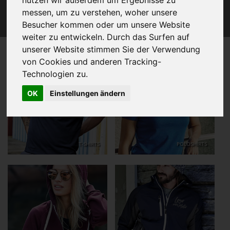
UNSERE TEXTILIEN & ARTIKEL DIE WIR FÜR SIE
messen, um zu verstehen, woher unsere
VEREDELN.
Besucher kommen oder um unsere Website
weiter zu entwickeln. Durch das Surfen auf
unserer Website stimmen Sie der Verwendung
von Cookies und anderen Tracking-
Technologien zu.
OK
Einstellungen ändern
T-SHIRTS
POLOSHIRTS