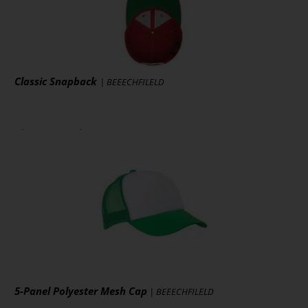
Classic Snapback
| BEEECHFILELD
ab 10,89 € *
zzgl. MwSt., zzgl. Versand
* [MENGEPREIS] Stück
Art.-Nr.: FX6089M
Artikel ansehen
5-Panel Polyester Mesh Cap
| BEEECHFILELD