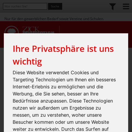
Nur für den gewerblichen Bedarf sowie Vereine und Schulen.
Ihre Privatsphäre ist uns
Home
Shop
Bekleidung
» Caps / Mützen
» Caps / Hüte
»
»
wichtig
Pro-Style Ball Mark Golf Cap
Diese Website verwendet Cookies und
Targeting Technologien um Ihnen ein besseres
Internet-Erlebnis zu ermöglichen und die
Werbung, die Sie sehen, besser an Ihre
Bedürfnisse anzupassen. Diese Technologien
nutzen wir außerdem um Ergebnisse zu
messen, um zu verstehen, woher unsere
Besucher kommen oder um unsere Website
weiter zu entwickeln. Durch das Surfen auf