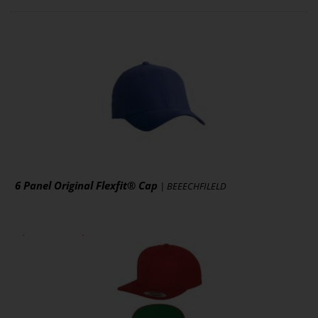
6 Panel Original Flexfit® Cap
| BEEECHFILELD
ab 11,24 € *
zzgl. MwSt., zzgl. Versand
* [MENGEPREIS] Stück
Art.-Nr.: MB6181
Artikel ansehen