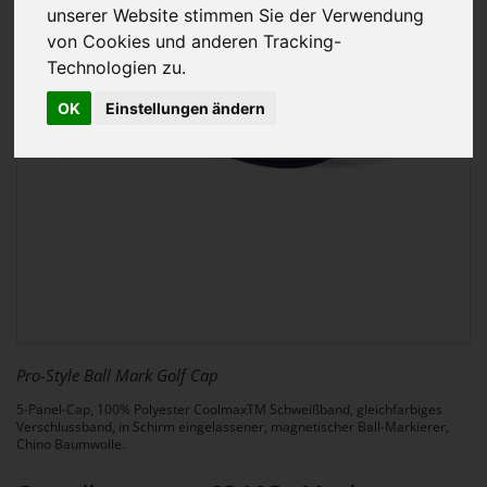
unserer Website stimmen Sie der Verwendung
von Cookies und anderen Tracking-
Technologien zu.
OK
Einstellungen ändern
Pro-Style Ball Mark Golf Cap
5-Panel-Cap, 100% Polyester CoolmaxTM Schweißband, gleichfarbiges
Verschlussband, in Schirm eingelassener, magnetischer Ball-Markierer,
Chino Baumwolle.