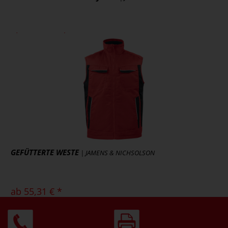
ab 162,78 € *
zzgl. MwSt., zzgl. Versand
* [MENGEPREIS] Stück
Art.-Nr.: 3407
Artikel ansehen
GEFÜTTERTE WESTE
| JAMENS & NICHSOLSON
ab 55,31 € *
zzgl. MwSt., zzgl. Versand
* [MENGEPREIS] Stück
Art.-Nr.: 5704