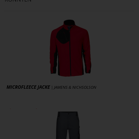
MICROFLEECE JACKE
| JAMENS & NICHSOLSON
ab 38,75 € *
zzgl. MwSt., zzgl. Versand
* [MENGEPREIS] Stück
Art.-Nr.: 2325