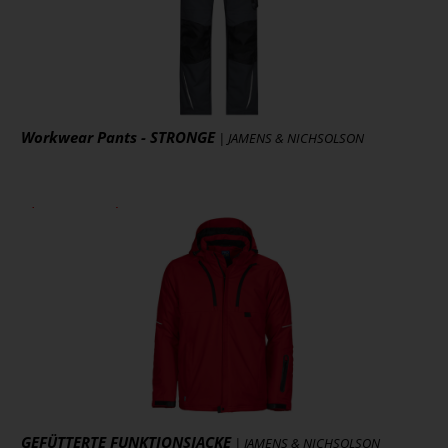
Artikel ansehen
Workwear Pants - STRONGE
| JAMENS & NICHSOLSON
ab 64,68 € *
zzgl. MwSt., zzgl. Versand
* [MENGEPREIS] Stück
Art.-Nr.: JN832
Artikel ansehen
GEFÜTTERTE FUNKTIONSJACKE
| JAMENS & NICHSOLSON