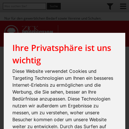
Nur für den gewerblichen Bedarf sowie Vereine und Schulen.
Ihre Privatsphäre ist uns
Home
Shop
Workwear
» Handwerk / Industrie
»
»
wichtig
Workwear Vest - STRONGE
Diese Website verwendet Cookies und
Targeting Technologien um Ihnen ein besseres
Internet-Erlebnis zu ermöglichen und die
Werbung, die Sie sehen, besser an Ihre
Bedürfnisse anzupassen. Diese Technologien
nutzen wir außerdem um Ergebnisse zu
messen, um zu verstehen, woher unsere
Besucher kommen oder um unsere Website
weiter zu entwickeln. Durch das Surfen auf