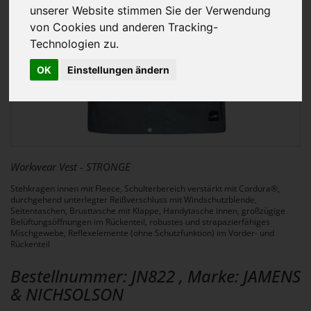
unserer Website stimmen Sie der Verwendung
von Cookies und anderen Tracking-
Technologien zu.
OK
Einstellungen ändern
Workwear Vest - STRONGE
Stehkragen innen mit Fleece, Schulterbereich verstärkt mit Cordura®,
durchgehend unterlegter Reißverschluss mit Windschutzblende,
Seitentaschen, Brusttasche mit Klappe, Handytasche innen, großzügige
Belüftungsöffnungen im Rückenteil, robustes und strapazierfähiges
Mischgewebe, Reflexelemente (ohne Schutzfunktion) im Vorder- und
Rückenteil
Bestellnummer: JN822 , Marke: JAMENS
& NICHSOLSON