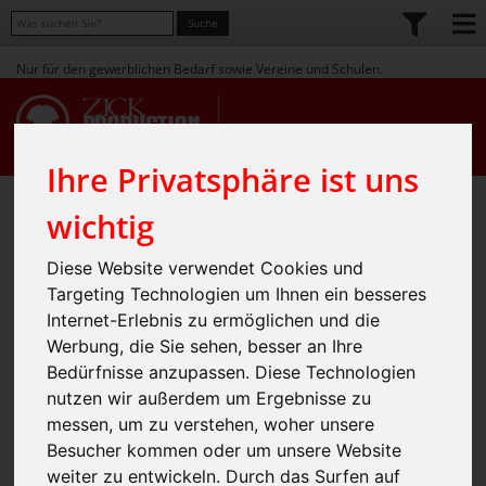
Nur für den gewerblichen Bedarf sowie Vereine und Schulen.
Ihre Privatsphäre ist uns
Home
Shop
Workwear
» Handwerk / Industrie
»
»
wichtig
SWEATSHIRT MIT HALF ZIP
Diese Website verwendet Cookies und
Targeting Technologien um Ihnen ein besseres
Internet-Erlebnis zu ermöglichen und die
Werbung, die Sie sehen, besser an Ihre
Bedürfnisse anzupassen. Diese Technologien
nutzen wir außerdem um Ergebnisse zu
messen, um zu verstehen, woher unsere
Besucher kommen oder um unsere Website
weiter zu entwickeln. Durch das Surfen auf