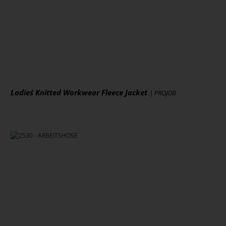
Art.-Nr.: 5535
Artikel ansehen
Ladies´ Knitted Workwear Fleece Jacket
| PROJOB
ab 50,80 € *
zzgl. MwSt., zzgl. Versand
* [MENGEPREIS] Stück
Art.-Nr.: JN861
Artikel ansehen