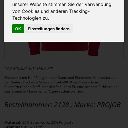
unserer Website stimmen Sie der Verwendung
von Cookies und anderen Tracking-
Technologien zu.
OK
Einstellungen ändern
SWEATSHIRT MIT HALF ZIP
Sweatshirt mit Half-Zip, gerippter Saum und Bündchen. Kontrastfarbe an
den Seiten. Die Farbe Schwarz / Gelb-9910 hat Kontraste im
fluoreszierenden Stoff über den Schultern für eine bessere Sichtbarkeit.
Das Sweatshirt kann bei 60°C gewaschen werden.
Bestellnummer: 2128 , Marke: PROJOB
Material:
80% Baumwolle, 20% Polyester
Grammatur:
320 g/m²