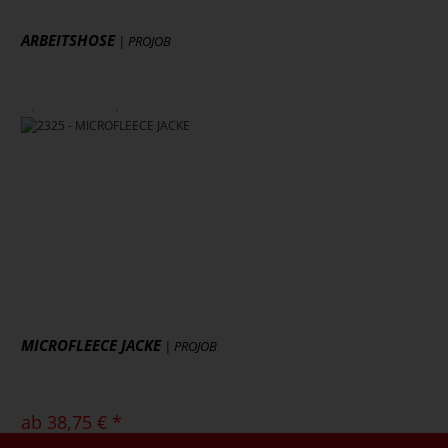
ARBEITSHOSE
| PROJOB
ab 45,28 € *
zzgl. MwSt., zzgl. Versand
* [MENGEPREIS] Stück
Art.-Nr.: 2530
Artikel ansehen
MICROFLEECE JACKE
| PROJOB
ab 38,75 € *